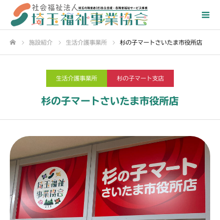
施設紹介
生活介護事業所
杉の子マートさいたま市役所店
ホーム
生活介護事業所
杉の子マート支店
杉の子マートさいたま市役所店